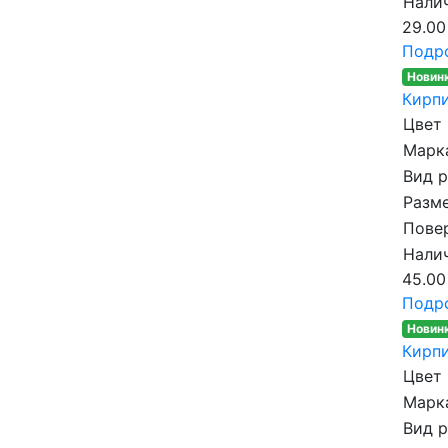
Налич
29.00
Подр
Новин
Кирпи
Цвет
Марка
Вид 
Разме
Пове
Налич
45.00
Подр
Новин
Кирпи
Цвет
Марка
Вид 