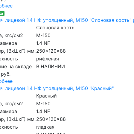
обнее
ка
ч лицевой 1.4 НФ утолщенный, M150 "Слоновая кость"
Слоновая кость
, кгс/см2
M-150
размера
1.4 NF
р, (ВхШхГ) мм.
250x120x88
рхность
рифленая
ие на складе
В НАЛИЧИИ
 руб.
обнее
ч лицевой 1.4 НФ утолщенный, M150 "Красный"
Красный
, кгс/см2
M-150
размера
1.4 NF
р, (ВхШхГ) мм.
250x120x88
рхность
гладкая