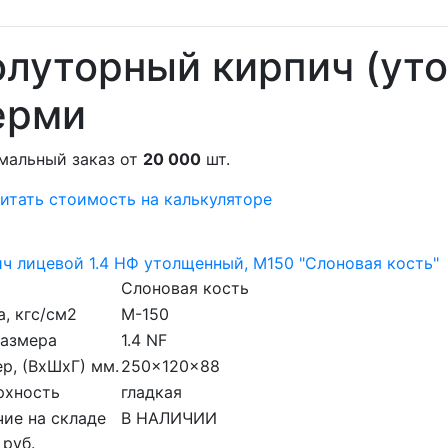
луторный кирпич (ут
ерми
мальный заказ от
20 000
шт.
итать стоимость на калькуляторе
ч лицевой 1.4 НФ утолщенный, M150 "Слоновая кость"
Слоновая кость
, кгс/см2
M-150
размера
1.4 NF
р, (ВхШхГ) мм.
250x120x88
рхность
гладкая
ие на складе
В НАЛИЧИИ
 руб.