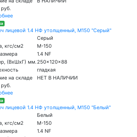
ие на складе
В НАЛИЧИИ
 руб.
обнее
ка
ч лицевой 1.4 НФ утолщенный, M150 "Серый"
Серый
, кгс/см2
M-150
размера
1.4 NF
р, (ВхШхГ) мм.
250x120x88
рхность
гладкая
ие на складе
НЕТ В НАЛИЧИИ
 руб.
обнее
ка
ч лицевой 1.4 НФ утолщенный, M150 "Белый"
Белый
, кгс/см2
M-150
размера
1.4 NF