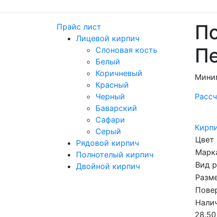
По
Прайс лист
Лицевой кирпич
П
Слоновая кость
Белый
Коричневый
Мини
Красный
Черный
Рассч
Баварский
Сафари
Кирпи
Серый
Цвет
Рядовой кирпич
Марка
Полнотелый кирпич
Вид 
Двойной кирпич
Разме
Пове
Налич
28.50