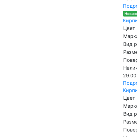
Подр
Новин
Кирпи
Цвет
Марка
Вид 
Разме
Пове
Налич
29.00
Подр
Кирпи
Цвет
Марка
Вид 
Разме
Пове