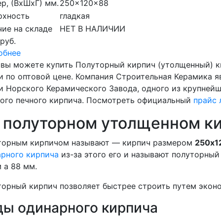
р, (ВхШхГ) мм.
250x120x88
рхность
гладкая
ие на складе
НЕТ В НАЛИЧИИ
 руб.
обнее
 вы можете купить Полуторный кирпич (утолщенный) к
 по оптовой цене. Компания Строительная Керамика 
 Норского Керамического Завода, одного из крупней
ого печного кирпича. Посмотреть официальный
п
райс 
 полуторном утолщенном к
торным кирпичом называют — кирпич размером
250x1
рного кирпича
из-за этого его и называют полуторный 
 а 88 мм.
орный кирпич позволяет быстрее строить путем эконо
ды одинарного кирпича