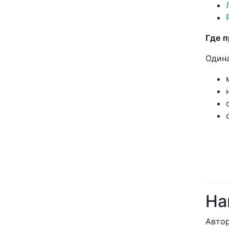
Где 
Одина
На
Авто