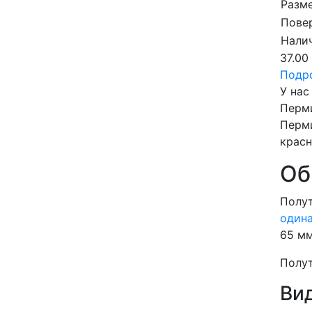
Разме
Пове
Налич
37.00
Подр
У нас
Перми
Перми
красн
Об
Полу
одина
65 мм
Полут
Ви